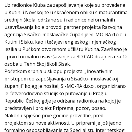
Uz radionice Kluba za zapošljavanje koje su provedene
u Kutini i Novskoj te u skraćenom obliku s maturantima
srednjih škola, održane su i radionice neformalnih
usavršavanja koje provodi partner projekta Razvojna
agencija Sisačko-moslavačke županije SI-MO-RA d.o.o. u
Kutini i Sisku, kao i tečajevi engleskog i njemačkog
jezika u Pučkom otvorenom učilištu Kutina. Završeno je
i prvo formalno usavršavanje za 3D CAD dizajnera za 12
osoba u Tehničkoj školi Sisak.
Početkom srpnja u sklopu projekta: „Inovativnim
pristupom do zapošljavanja u Sisačko- moslavačkoj
županiji“ kojeg je nositelj SI-MO-RA d.o.o., organizirano
je četverodnevno studijsko putovanje u Prag u
Republici Češkoj gdje je održana radionica na kojoj je
predstavljen i projekt Priprema, pozor, posao.
Nakon uspješne prve godine provedbe, pred
projektom su nove aktivnosti. U pripremi je još jedno
formalno osposobljavanje za Specijalistu internetskog