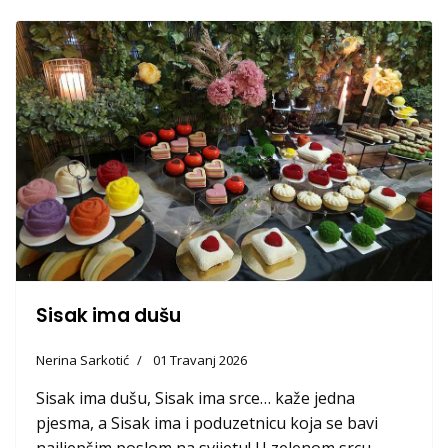
Sisak ima dušu
Nerina Sarkotić
01 Travanj 2026
Sisak ima dušu, Sisak ima srce… kaže jedna
pjesma, a Sisak ima i poduzetnicu koja se bavi
najljepšim poslom na svijetu! U zelenom srcu...